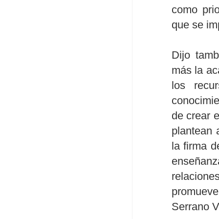
como prio
que se imp
Dijo tamb
más la aca
los recu
conocimie
de crear 
plantean 
la firma 
enseñanza
relacion
promueven
Serrano V