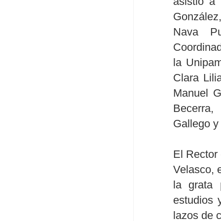
asistió a
González,
Nava Pu
Coordinado
la Unipam
Clara Lil
Manuel Gé
Becerra, 
Gallego y
El Rector
Velasco, 
la grata
estudios 
lazos de 