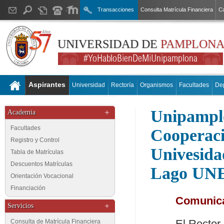
Transacciones
Consulta Matrícula Financiera
Ca
UNIVERSIDAD DE
PAMPLON
Aspirantes
Universidad
Rectoría
Organismos
Facultades
De
Unipampl
Academia
Facultades
Cooperació
Registro y Control
Univesida
Tabla de Matrículas
Descuentos Matrículas
Lago UN
Orientación Vocacional
Financiación
Comunica
Servicios
El Rector
Consulta de Matrícula Financiera