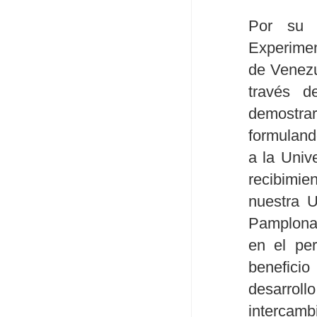
Por su 
Experime
de Venezu
través d
demostra
formuland
a la Univ
recibimi
nuestra U
Pamplona,
en el pe
benefici
desarroll
intercamb