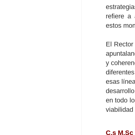
estrategi
refiere a
estos mom
El Rector
apuntaland
y coherenc
diferente
esas línea
desarroll
en todo lo
viabilidad
C.s M.S