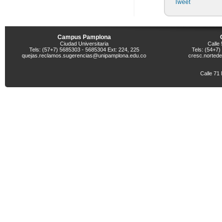
Tweet
Campus Pamplona
Ciudad Universitaria
Calle 
Tels: (57+7) 5685303 - 5685304 Ext: 224, 225
Tels: (54+7
quejas.reclamos.sugerencias@unipamplona.edu.co
cresc.norted
Calle 71