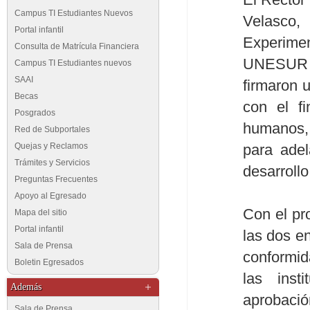
Campus TI Estudiantes Nuevos
Velasco,
Portal infantil
Experim
Consulta de Matrícula Financiera
UNESUR d
Campus TI Estudiantes nuevos
SAAI
firmaron 
Becas
con el f
Posgrados
humanos, 
Red de Subportales
Quejas y Reclamos
para adel
Trámites y Servicios
desarrollo
Preguntas Frecuentes
Apoyo al Egresado
Con el pr
Mapa del sitio
Portal infantil
las dos e
Sala de Prensa
conformid
Boletin Egresados
las inst
Además
aprobaci
Sala de Prensa