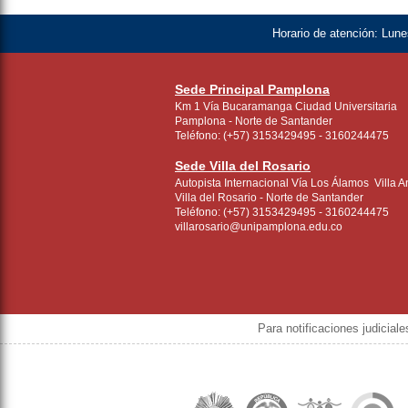
Horario de atención:
Lunes
Sede Principal Pamplona
Km 1 Vía Bucaramanga Ciudad Universitaria
Pamplona - Norte de Santander
Teléfono: (+57) 3153429495 - 3160244475
Sede Villa del Rosario
Autopista Internacional Vía Los Álamos Villa A
Villa del Rosario - Norte de Santander
Teléfono: (+57) 3153429495 - 3160244475
villarosario@unipamplona.edu.co
Para notificaciones judicial