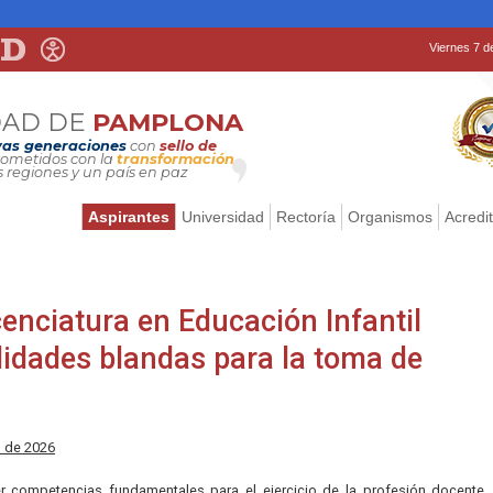
Viernes 7 d
DAD DE
PAMPLONA
as generaciones
con
sello de
metidos con la
transformación
s regiones y un país en paz
Aspirantes
Universidad
Rectoría
Organismos
Acredi
cenciatura en Educación Infantil
ilidades blandas para la toma de
o de 2026
er competencias fundamentales para el ejercicio de la profesión docente,