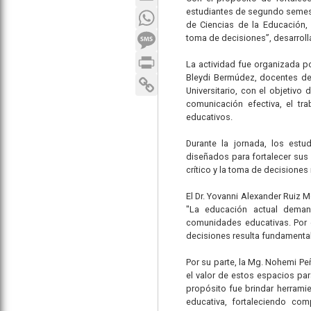
estudiantes de segundo semestr
WhatsApp
de Ciencias de la Educación, 
SMS
toma de decisiones”, desarroll
Print
La actividad fue organizada po
Bleydi Bermúdez, docentes del
Copy Link
Universitario, con el objetivo
comunicación efectiva, el tr
educativos.
Durante la jornada, los estud
diseñados para fortalecer sus
crítico y la toma de decisione
El Dr. Yovanni Alexander Ruiz 
"La educación actual deman
comunidades educativas. Por e
decisiones resulta fundamental
Por su parte, la Mg. Nohemi Peñ
el valor de estos espacios par
propósito fue brindar herramie
educativa, fortaleciendo co