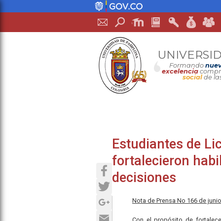
UNIVERSI
Formando
nuev
excelencia
compro
social
de la
Estudiantes de Li
fortalecieron hab
Facebook
decisiones
Twitter
Google+
Nota de Prensa No 166 de juni
Email
Con el propósito de fortalec