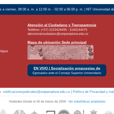
 a viernes, 08:00 a. m. a 12:00 m. - 02:00 a 06:00 p. m. | NIT Universidad 
Atención al Ciudadano y Transparencia
Teléfono: (+57) 3153429495 - 3160244475
atencionalciudadano@unipamplona.edu.co
Mapa de ubicación Sede principal
ntigua
EN VIVO | Socialización propuestas de
Egresados ante el Consejo Superior Universitario
es:
notificacionesjudiciales@unipamplona.edu.co
|
Política de Privacidad y tr
Visitantes
Desde el 26 de marzo de 2009
-
Ver estadísticas ampliadas