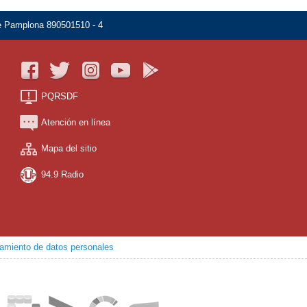
de Pamplona 890501510 - 4
PQRSDF
Atención en línea
Mapa del sitio
94.9 Radio
atamiento de datos personales