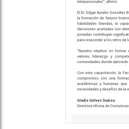
interpersonales", afirmó.
El Dr. Edgar Aurelio González B
la formación de futuros licen
habilidades blandas, la capa
decisiones acertadas son eleme
jornadas contribuyen significa
para responder a los retos de
"Nuestro objetivo es formar
valores, liderazgo y compe
comunidades donde ejercerán su
Con esta capacitación, la Fac
compromiso con una formació
académicas y humanas que co
necesidades y desafíos de la
Gladis Gélves Suárez
Directora oficina de Comunicac