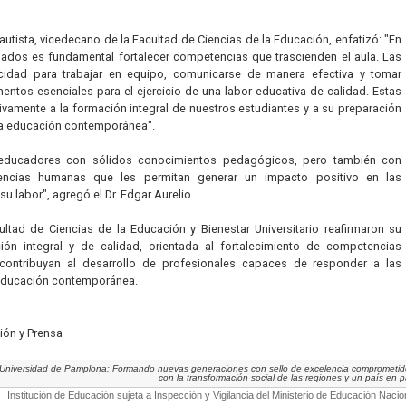
autista, vicedecano de la Facultad de Ciencias de la Educación, enfatizó: "En
ciados es fundamental fortalecer competencias que trascienden el aula. Las
cidad para trabajar en equipo, comunicarse de manera efectiva y tomar
ntos esenciales para el ejercicio de una labor educativa de calidad. Estas
tivamente a la formación integral de nuestros estudiantes y a su preparación
 la educación contemporánea".
 educadores con sólidos conocimientos pedagógicos, pero también con
tencias humanas que les permitan generar un impacto positivo en las
 labor", agregó el Dr. Edgar Aurelio.
ultad de Ciencias de la Educación y Bienestar Universitario reafirmaron su
n integral y de calidad, orientada al fortalecimiento de competencias
ntribuyan al desarrollo de profesionales capaces de responder a las
 educación contemporánea.
ión y Prensa
Universidad de Pamplona: Formando nuevas generaciones con sello de excelencia comprometi
con la transformación social de las regiones y un país en 
Institución de Educación sujeta a Inspección y Vigilancia del Ministerio de Educación Nacio