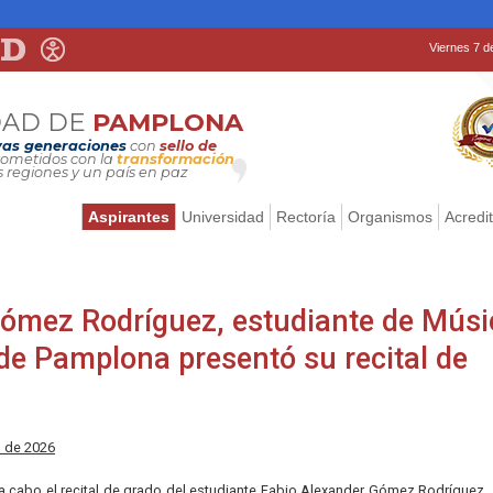
Viernes 7 d
DAD DE
PAMPLONA
as generaciones
con
sello de
metidos con la
transformación
s regiones y un país en paz
Aspirantes
Universidad
Rectoría
Organismos
Acredi
Gómez Rodríguez, estudiante de Músi
 de Pamplona presentó su recital de
o de 2026
 a cabo el recital de grado del estudiante Fabio Alexander Gómez Rodríguez,