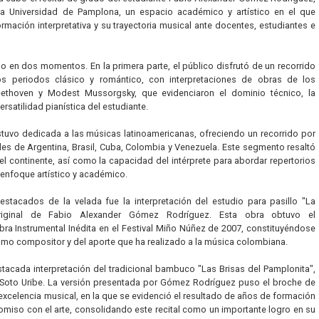
a Universidad de Pamplona, un espacio académico y artístico en el que
mación interpretativa y su trayectoria musical ante docentes, estudiantes e
do en dos momentos. En la primera parte, el público disfrutó de un recorrido
s periodos clásico y romántico, con interpretaciones de obras de los
thoven y Modest Mussorgsky, que evidenciaron el dominio técnico, la
versatilidad pianística del estudiante.
stuvo dedicada a las músicas latinoamericanas, ofreciendo un recorrido por
es de Argentina, Brasil, Cuba, Colombia y Venezuela. Este segmento resaltó
del continente, así como la capacidad del intérprete para abordar repertorios
 enfoque artístico y académico.
acados de la velada fue la interpretación del estudio para pasillo "La
riginal de Fabio Alexander Gómez Rodríguez. Esta obra obtuvo el
a Instrumental Inédita en el Festival Miño Núñez de 2007, constituyéndose
omo compositor y del aporte que ha realizado a la música colombiana.
stacada interpretación del tradicional bambuco "Las Brisas del Pamplonita",
 Soto Uribe. La versión presentada por Gómez Rodríguez puso el broche de
excelencia musical, en la que se evidenció el resultado de años de formación
miso con el arte, consolidando este recital como un importante logro en su