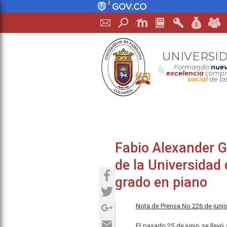
UNIVERSI
Formando
nuev
excelencia
compro
social
de la
Fabio Alexander 
de la Universidad
Facebook
grado en piano
Twitter
Google+
Nota de Prensa No 226 de juni
Email
El pasado 25 de junio se llevó