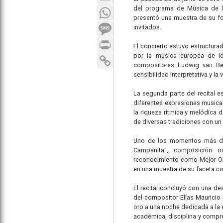
del programa de Música de l
WhatsApp
presentó una muestra de su for
SMS
invitados.
Print
El concierto estuvo estructura
por la música europea de lo
Copy Link
compositores Ludwig van Bee
sensibilidad interpretativa y la 
La segunda parte del recital e
diferentes expresiones musical
la riqueza rítmica y melódica 
de diversas tradiciones con un
Uno de los momentos más dest
Campanita", composición o
reconocimiento como Mejor Obr
en una muestra de su faceta c
El recital concluyó con una de
del compositor Elías Mauricio
oro a una noche dedicada a la 
académica, disciplina y compro