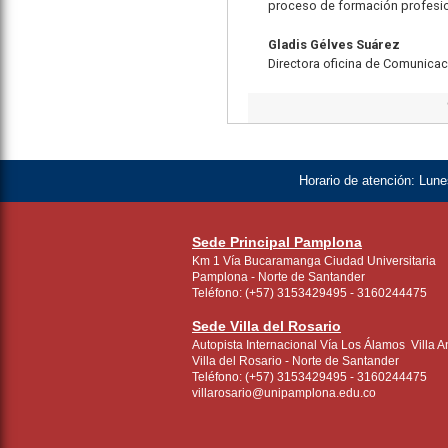
proceso de formación profesio
Gladis Gélves Suárez
Directora oficina de Comunicac
Horario de atención:
Lunes
Sede Principal Pamplona
Km 1 Vía Bucaramanga Ciudad Universitaria
Pamplona - Norte de Santander
Teléfono: (+57) 3153429495 - 3160244475
Sede Villa del Rosario
Autopista Internacional Vía Los Álamos Villa A
Villa del Rosario - Norte de Santander
Teléfono: (+57) 3153429495 - 3160244475
villarosario@unipamplona.edu.co