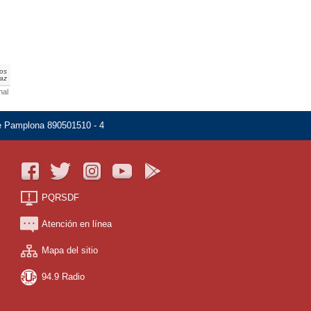
dos
paz
nal
de Pamplona 890501510 - 4
PQRSDF
Atención en línea
Mapa del sitio
94.9 Radio