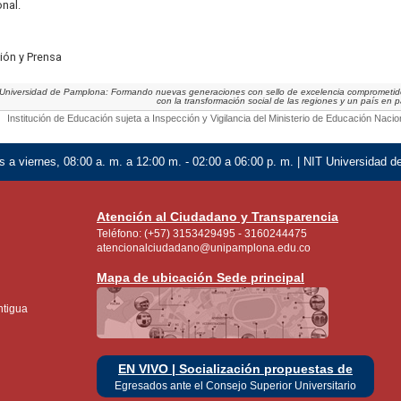
nal.
ión y Prensa
Universidad de Pamplona: Formando nuevas generaciones con sello de excelencia comprometi
con la transformación social de las regiones y un país en 
Institución de Educación sujeta a Inspección y Vigilancia del Ministerio de Educación Nacio
 a viernes, 08:00 a. m. a 12:00 m. - 02:00 a 06:00 p. m. | NIT Universidad 
Atención al Ciudadano y Transparencia
Teléfono: (+57) 3153429495 - 3160244475
atencionalciudadano@unipamplona.edu.co
Mapa de ubicación Sede principal
ntigua
EN VIVO | Socialización propuestas de
Egresados ante el Consejo Superior Universitario