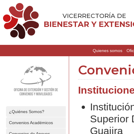
VICERRECTORÍA DE
BIENESTAR Y EXTENS
Quienes somos
Ofic
Convenio
Institucion
Instituci
¿Quiénes Somos?
Superior 
Convenios Académicos
Guajira
Convenios de Apoyos