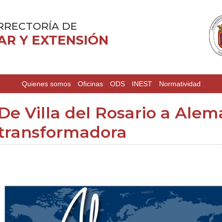
RRECTORÍA DE
AR Y EXTENSIÓN
Quienes somos
Oficinas
ODS
INEST
Normatividad
De Villa del Rosario a Alem
transformadora