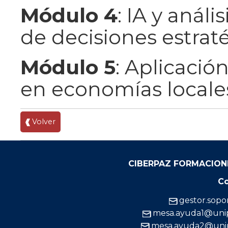
Módulo 4
: IA y anál
de decisiones estrat
Módulo 5
: Aplicació
en economías locale
Volver
CIBERPAZ FORMACION
Co
gestor.sop
mesa.ayuda1@uni
mesa.ayuda2@uni