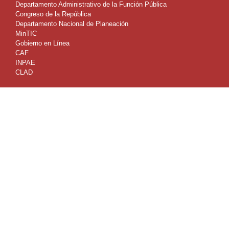
Departamento Administrativo de la Función Pública
Congreso de la República
Departamento Nacional de Planeación
MinTIC
Gobierno en Línea
CAF
INPAE
CLAD