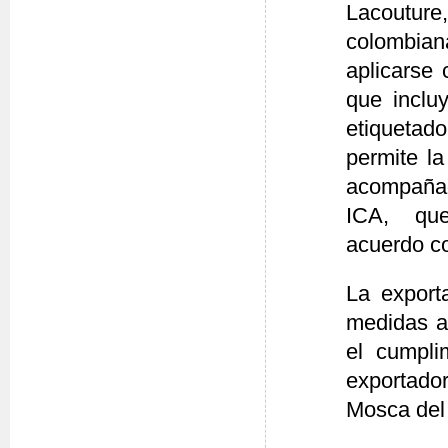
Lacoutur
colombia
aplicarse 
que inclu
etiquetad
permite la
acompañado
ICA, que 
acuerdo c
La export
medidas a
el cumpli
exportador
Mosca del