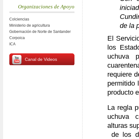
Organizaciones de Apoyo
inic
Cundi
Colciencias
de la 
Ministerio de agricultura
Gobernación de Norte de Santander
El Servic
Corpoica
ICA
los Estad
uchuva p
Canal de Videos
cuarentena
requiere d
permitido 
producto 
La regla p
uchuva c
alturas su
de los d