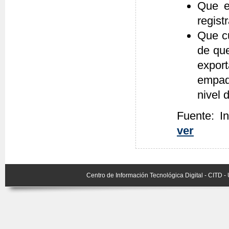
Que e
regist
Que c
de que
expor
empaq
nivel 
Fuente: I
ver
Centro de Información Tecnológica Digital - CITD 