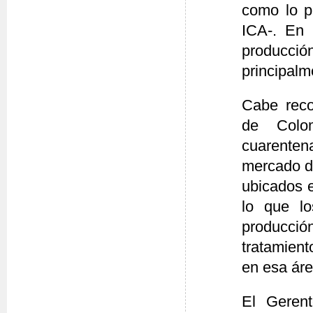
como lo p
ICA-. En 
producci
principalm
Cabe reco
de Colo
cuarentena
mercado d
ubicados 
lo que lo
producci
tratamient
en esa áre
El Geren