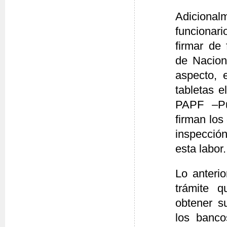
Adiciona
funcionari
firmar de 
de Nacion
aspecto, 
tabletas e
PAPF –Pue
firman los
inspección
esta labor.
Lo anteri
trámite q
obtener su
los banco