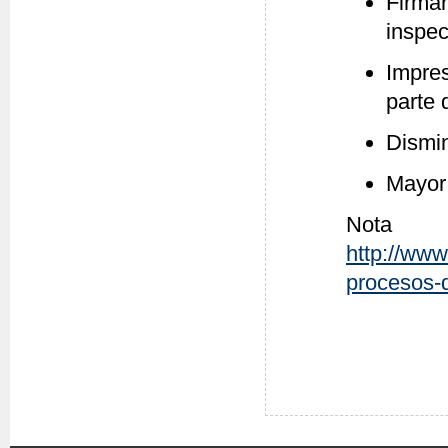
Firmar
inspec
Impres
parte 
Dismin
Mayor 
Not
http://www
procesos-d