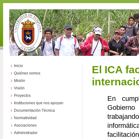
Inicio
El ICA fa
Quiénes somos
internaci
Misión
Visión
Proyectos
En cumpl
Instituciones que nos apoyan
Gobierno 
Documentación Técnica
trabajand
Normatividad
informát
Asociaciones
Administrador
facilitaci