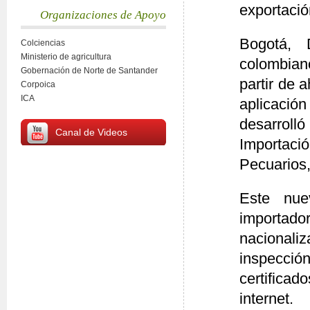
exportació
Organizaciones de Apoyo
Bogotá,
Colciencias
Ministerio de agricultura
colombian
Gobernación de Norte de Santander
partir de 
Corpoica
ICA
aplicación
desarroll
Canal de Videos
Importac
Pecuarios
Este nue
importad
nacionaliz
inspección
certifica
internet.