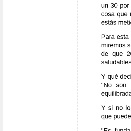
un 30 por 
cosa que 
estás meti
Para esta 
miremos si
de que 20
saludables
Y qué deci
"No son n
equilibrad
Y si no lo
que pueden
"Es funda