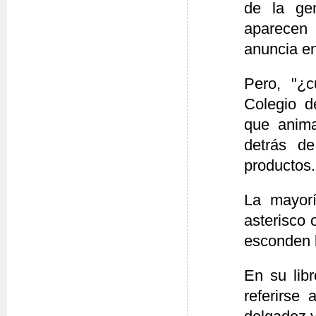
de la ge
aparecen
anuncia en
Pero, "¿c
Colegio d
que anima
detrás d
productos.
La mayor
asterisco 
esconden l
En su libr
referirse