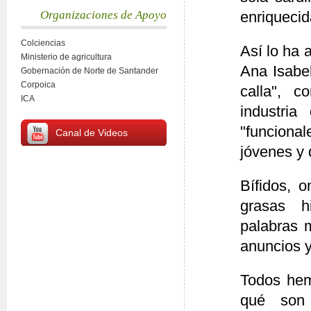
Organizaciones de Apoyo
enriqueci
Colciencias
Así lo ha 
Ministerio de agricultura
Ana Isabel
Gobernación de Norte de Santander
Corpoica
calla", 
ICA
industria
"funciona
Canal de Videos
jóvenes y 
Bífidos, o
grasas h
palabras 
anuncios y
Todos hem
qué son