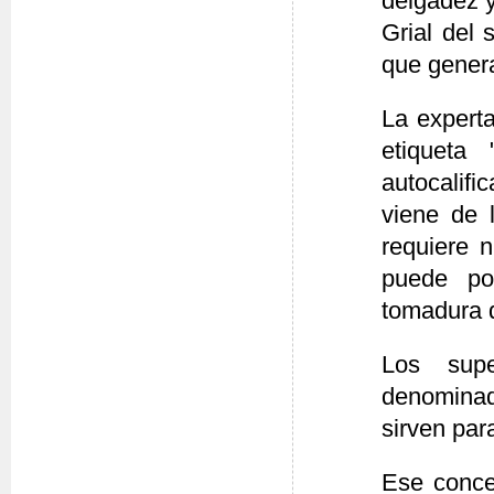
delgadez y
Grial del 
que genera
La experta
etiqueta
autocalifi
viene de 
requiere 
puede po
tomadura d
Los sup
denominad
sirven par
Ese conce