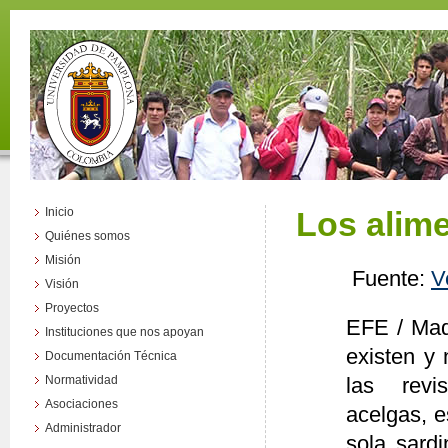
Inicio
Los alim
Quiénes somos
Misión
Fuente:
V
Visión
Proyectos
EFE / Mad
Instituciones que nos apoyan
existen y 
Documentación Técnica
Normatividad
las revi
Asociaciones
acelgas, e
Administrador
sola sardi