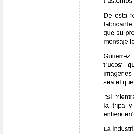
trastornos
De esta f
fabricante
que su pro
mensaje lo
Gutiérrez
trucos" q
imágenes 
sea el que
"Si mientr
la tripa 
entienden?
La industr