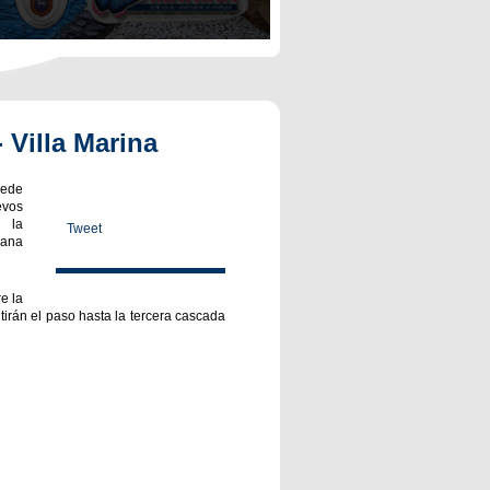
 Villa Marina
Sede
evos
n la
Tweet
mana
e la
tirán el paso hasta la tercera cascada