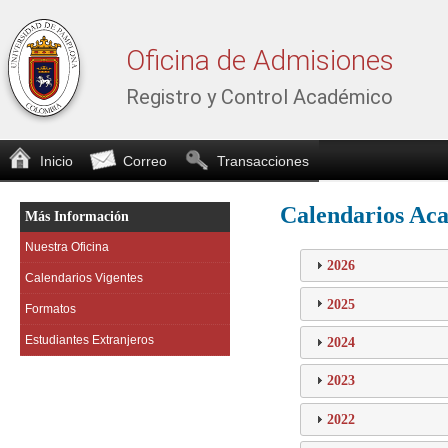
Oficina de Admisiones
Registro y Control Académico
Inicio
Correo
Transacciones
Calendarios Ac
Más Información
Nuestra Oficina
2026
Calendarios Vigentes
2025
Formatos
Estudiantes Extranjeros
2024
2023
2022