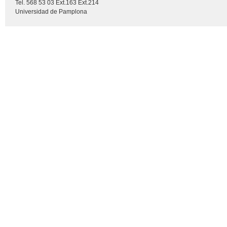
Tel. 568 53 03 Ext.163 Ext.214
Universidad de Pamplona