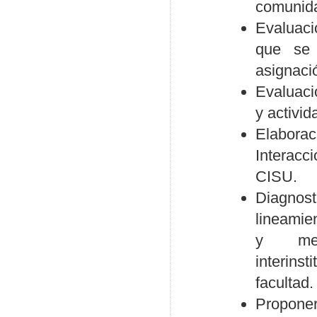
comunid
Evaluaci
que se 
asignaci
Evaluaci
y activid
Elaborac
Interacc
CISU.
Diagnos
lineamien
y merc
interins
facultad.
Propone