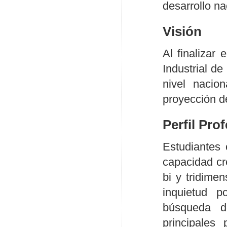
desarrollo na
Visión
Al finalizar
Industrial d
nivel nacio
proyección d
Perfil Pro
Estudiantes 
capacidad cre
bi y tridime
inquietud p
búsqueda d
principales