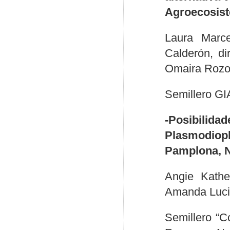
Agroecosis
Laura Marce
Calderón, di
Omaira Rozo
Semillero GI
-Posibili
Plasmodio
Pamplona, N
Angie Kathe
Amanda Lucia
Semillero “C