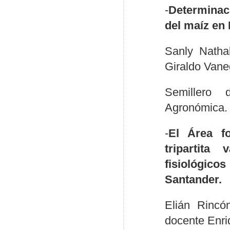
-
Determinaci
del maíz en
Sanly Natha
Giraldo Vane
Semillero 
Agronómica.
-
El Área fo
tripartita
fisiológico
Santander.
Elián Rincó
docente Enr