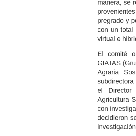
manera, se r
provenientes
pregrado y p
con un total
virtual e hibr
El comité o
GIATAS (Grup
Agraria Sos
subdirector
el Directo
Agricultura 
con investig
decidieron s
investigación