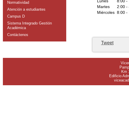
Lunes
8:00 -
Normatividad
Martes
2:00 -
Atención a estudiantes
Miércoles
8:00 -
Campus D
Sistema Integrado Gestión
Académica
aaa
Contáctenos
Tweet
Vice
Pampl
Km 
Edificio Ad
viceaca