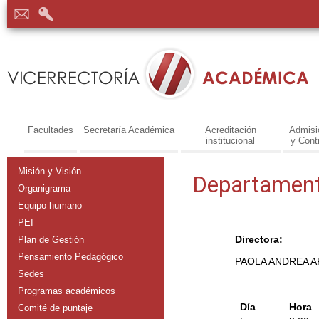
Facultades
Secretaría Académica
Acreditación
Admisi
institucional
y Cont
Misión y Visión
Departament
Organigrama
Equipo humano
PEI
Directora:
Plan de Gestión
Pensamiento Pedagógico
PAOLA ANDREA A
Sedes
Programas académicos
Día
Hora
Comité de puntaje