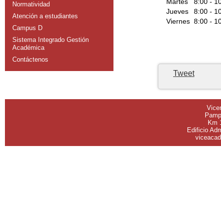
Martes
8:00 - 1
Normatividad
Jueves
8:00 - 1
Atención a estudiantes
Viernes
8:00 - 1
Campus D
Sistema Integrado Gestión
Académica
aaa
Contáctenos
Tweet
Vice
Pampl
Km 
Edificio Ad
viceaca