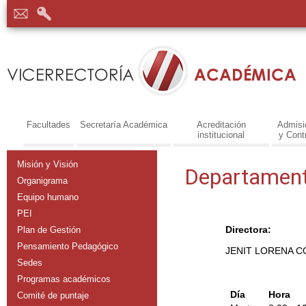
Facultades
Secretaría Académica
Acreditación
Admisi
institucional
y Cont
Misión y Visión
Departament
Organigrama
Equipo humano
PEI
Directora:
Plan de Gestión
Pensamiento Pedagógico
JENIT LORENA 
Sedes
Programas académicos
Día
Hora
Comité de puntaje