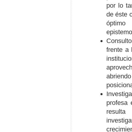
por lo t
de éste 
óptimo
epistemo
Consulto
frente a
institu
aprovec
abriend
posiciona
Investig
profesa 
resulta
investiga
crecimie