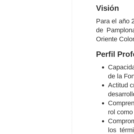
Visión
Para el año 
de Pamplona
Oriente Colo
Perfil Pro
Capacida
de la Fo
Actitud c
desarroll
Comprens
rol como 
Compromi
los térm