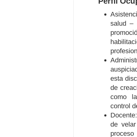
Perfil Ocu
Asistenci
salud – 
promoci
habilit
profesio
Administr
auspicia
esta dis
de creac
como la 
control 
Docente:
de velar
proceso 