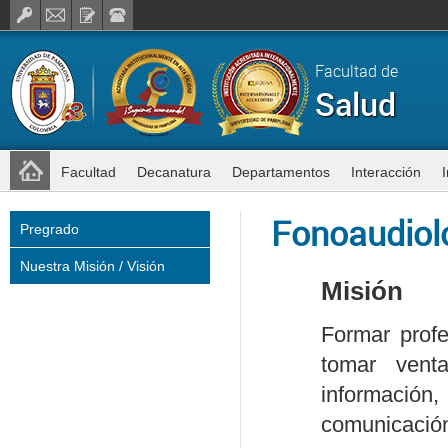
Facultad de
Salud
Facultad
Decanatura
Departamentos
Interacción
Fonoaudiol
Pregrado
Nuestra Misión / Visión
Misión
Formar profe
tomar vent
informació
comunicació