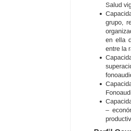
Salud vi
Capacid
grupo, r
organiza
en ella 
entre la 
Capacida
superac
fonoaudi
Capacid
Fonoaudi
Capacida
– económ
productiv