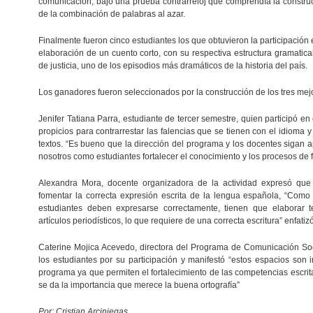
comunicación, bajo una prueba contrarreloj que comprendía la construc
de la combinación de palabras al azar.
Finalmente fueron cinco estudiantes los que obtuvieron la participación e
elaboración de un cuento corto, con su respectiva estructura gramatica
de justicia, uno de los episodios más dramáticos de la historia del país.
Los ganadores fueron seleccionados por la construcción de los tres mej
Jenifer Tatiana Parra, estudiante de tercer semestre, quien participó e
propicios para contrarrestar las falencias que se tienen con el idioma y
textos. “Es bueno que la dirección del programa y los docentes sigan 
nosotros como estudiantes fortalecer el conocimiento y los procesos de 
Alexandra Mora, docente organizadora de la actividad expresó que
fomentar la correcta expresión escrita de la lengua española, “Como 
estudiantes deben expresarse correctamente, tienen que elaborar te
artículos periodísticos, lo que requiere de una correcta escritura” enfatizó
Caterine Mojica Acevedo, directora del Programa de Comunicación Socia
los estudiantes por su participación y manifestó “estos espacios so
programa ya que permiten el fortalecimiento de las competencias escritas
se da la importancia que merece la buena ortografía”
Por: Cristian Arciniegas