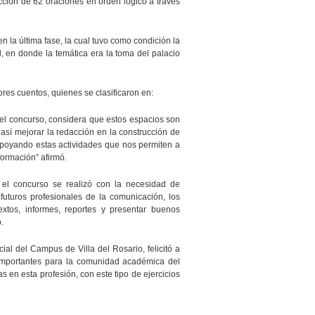
ción de 62 oraciones en orden lógico a través
n la última fase, la cual tuvo como condición la
l, en donde la temática era la toma del palacio
ores cuentos, quienes se clasificaron en:
n el concurso, considera que estos espacios son
 así mejorar la redacción en la construcción de
apoyando estas actividades que nos permiten a
formación” afirmó.
 el concurso se realizó con la necesidad de
futuros profesionales de la comunicación, los
xtos, informes, reportes y presentar buenos
.
l del Campus de Villa del Rosario, felicitó a
n importantes para la comunidad académica del
 en esta profesión, con este tipo de ejercicios