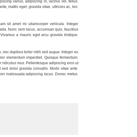
iscing varius, adipiscing in, lacinia vel, tellus.
e, mattis eget, gravida vitae, ultricies ac, leo.
m sit amet mi ullamcorper vehicula. Integer
uada. Nunc sem lacus, accumsan quis, faucibus
. Vivamus a mauris eget arcu gravida tristique.
, nec dapibus tortor nibh sed augue. Integer eu
olor elementum imperdiet. Quisque fermentum.
 ridiculus mus. Pellentesque adipiscing eros ut
 sed dolor gravida convallis. Morbi vitae ante.
Proin malesuada adipiscing lacus. Donec metus.