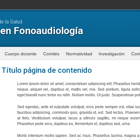
de la Salud
 en Fonoaudiología
Cuerpo docente
Comités
Normatividad
Investigación
Con
Título página de contenido
Lorem ipsum dolor sit amet, consectetuer adipiscing elit. Phasellus hendr
neque, aliquet vel, dapibus id, mattis vel, nisi. Sed pretium, ligula sollic
eget blandit nunc tortor eu nibh. Nullam mollis. Ut justo. Suspendisse pot
Sed egestas, ante et vulputate volutpat, eros pede semper est, vitae lu
faucibus adipiscing, commodo quis, gravida id, est. Sed lectus. Praese
at felis. Vestibulum volutpat, lacus a ultrices sagittis, mi neque eui
Phasellus pede arcu, dapibus eu, fermentum et, dapibus sed, urna.
Morbi interdum mollis sapien. Sed ac risus. Phasellus lacinia, magna a u