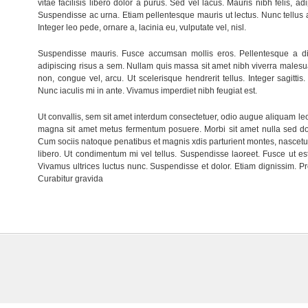
vitae facilisis libero dolor a purus. Sed vel lacus. Mauris nibh felis, adip
Suspendisse ac urna. Etiam pellentesque mauris ut lectus. Nunc tellus ant
Integer leo pede, ornare a, lacinia eu, vulputate vel, nisl.
Suspendisse mauris. Fusce accumsan mollis eros. Pellentesque a dia
adipiscing risus a sem. Nullam quis massa sit amet nibh viverra males
non, congue vel, arcu. Ut scelerisque hendrerit tellus. Integer sagittis
Nunc iaculis mi in ante. Vivamus imperdiet nibh feugiat est.
Ut convallis, sem sit amet interdum consectetuer, odio augue aliquam leo
magna sit amet metus fermentum posuere. Morbi sit amet nulla sed d
Cum sociis natoque penatibus et magnis xdis parturient montes, nascetur
libero. Ut condimentum mi vel tellus. Suspendisse laoreet. Fusce ut est
Vivamus ultrices luctus nunc. Suspendisse et dolor. Etiam dignissim. 
Curabitur gravida