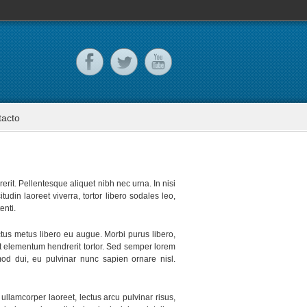
tacto
erit. Pellentesque aliquet nibh nec urna. In nisi
itudin laoreet viverra, tortor libero sodales leo,
enti.
ctus metus libero eu augue. Morbi purus libero,
nt elementum hendrerit tortor. Sed semper lorem
smod dui, eu pulvinar nunc sapien ornare nisl.
llamcorper laoreet, lectus arcu pulvinar risus,