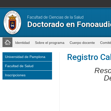
Facultad de Ciencias de la Salud
Doctorado en Fonoaudi
Identidad
Sobre el programa
Cuerpo docente
Comit
Registro Cal
Universidad de Pamplona
Facultad de Salud
Reso
Inscripciones
De