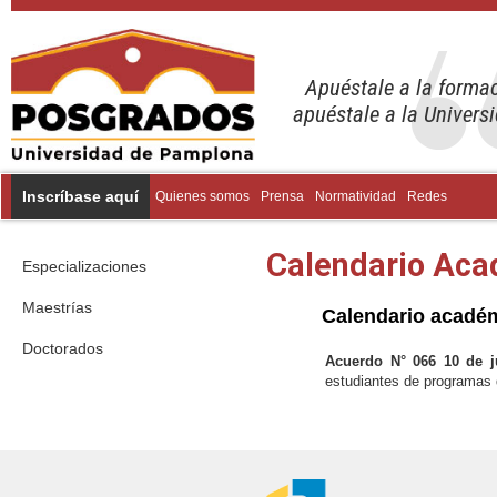
Apuéstale a la forma
apuéstale a la Univer
Inscríbase aquí
Quienes somos
Prensa
Normatividad
Redes
Calendario Ac
Especializaciones
Maestrías
Calendario acadé
Doctorados
Acuerdo N° 066 10 de j
estudiantes de programas 