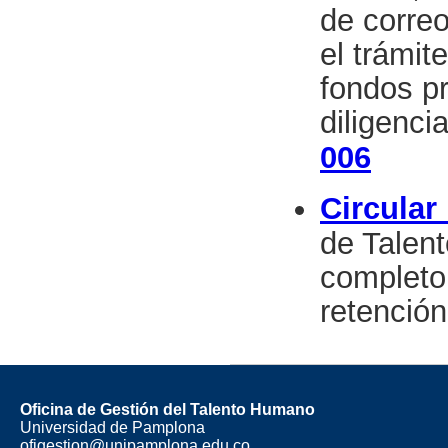
de corre
el trámit
fondos pr
diligenci
006
Circular
de Talen
completo
retención
Oficina de Gestión del Talento Humano
Universidad de Pamplona
ofigestion@unipamplona.edu.co