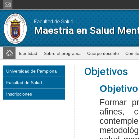
Facultad de Salud
Maestría en Salud Ment
Identidad
Sobre el programa
Cuerpo docente
Comit
Objetivos
Universidad de Pamplona
Facultad de Salud
Objetivo
Inscripciones
Formar pr
afines, c
contemp
metodológ