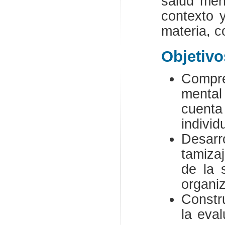
salud men
contexto 
materia, c
Objetivo
Compre
mental
cuenta
individ
Desarr
tamizaj
de la 
organi
Constru
la eva