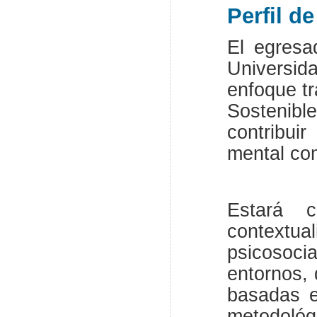
Perfil d
El egresa
Universid
enfoque tr
Sostenibl
contribui
mental co
Estará c
contextu
psicosoc
entornos, 
basadas e
metodológ