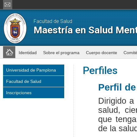
Facultad de Salud
Maestría en Salud Ment
Identidad
Sobre el programa
Cuerpo docente
Comit
Perfiles
Universidad de Pamplona
Facultad de Salud
Perfil d
Inscripciones
Dirigido a
salud, ci
que tenga
de la salu