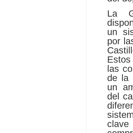
La Gr
dispon
un si
por la
Castil
Estos
las co
de la
un am
del ca
difer
siste
clave