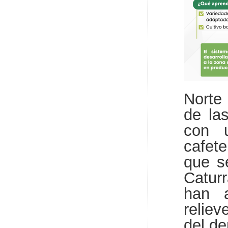
Norte
de la
con u
cafete
que s
Caturr
han a
reliev
del d