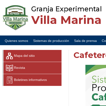
Granja Experimental
Villa Marina
Quienes somos
Sistemas de producción
Sala de prensa
Co
Cafeter
Mapa del sitio
Revista
Boletines informativos