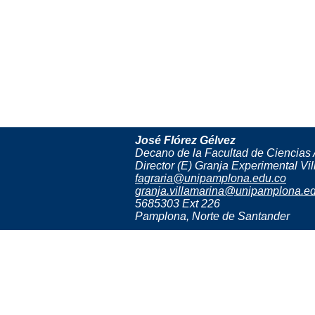
José Flórez Gélvez
Decano de la Facultad de Ciencias 
Director (E) Granja Experimental Vil
fagraria@unipamplona.edu.co
granja.villamarina@unipamplona.e
5685303 Ext 226
Pamplona, Norte de Santander