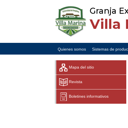
Granja E
Villa
Quienes somos
Sistemas de produc
Mapa del sitio
Revista
Boletines informativos