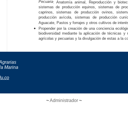
Pecuaria
: Anatomía animal, Reproducción y biotec
sistemas de producción equinos, sistemas de prod
caprinos, sistemas de producción ovinos, siste
producción avícola, sistemas de producción cuní
Aguacate, Pastos y forrajes y otros cultivos de interés
Propender por la creación de una conciencia ecológi
biodiversidad mediante la aplicación de técnicas y 
agrícolas y pecuarias y la divulgación de estas a la c
Agrarias
la Marina
du.co
~
Administrador
~