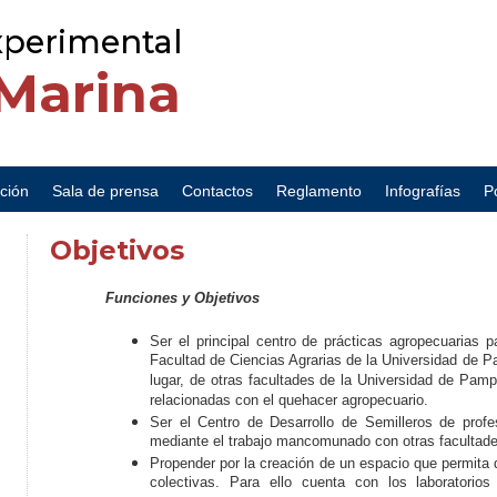
xperimental
 Marina
ción
Sala de prensa
Contactos
Reglamento
Infografías
P
Objetivos
Funciones y Objetivos
Ser el principal centro de prácticas agropecuarias 
Facultad de Ciencias Agrarias de la Universidad de 
lugar, de otras facultades de la Universidad de Pamp
relacionadas con el quehacer agropecuario.
Ser el Centro de Desarrollo de Semilleros de profes
mediante el trabajo mancomunado con otras facultade
Propender por la creación de un espacio que permita d
colectivas. Para ello cuenta con los laboratori