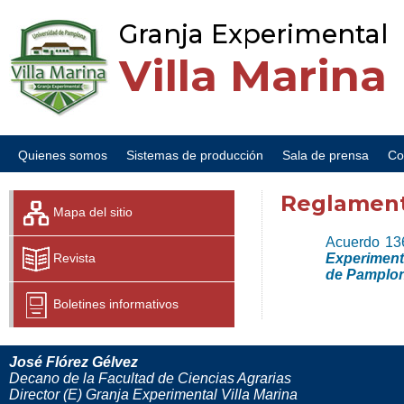
Granja Experimental
Villa Marina
Quienes somos
Sistemas de producción
Sala de prensa
Co
Reglamen
Mapa del sitio
Acuerdo 13
Revista
Experimenta
de Pamplo
Boletines informativos
José Flórez Gélvez
Decano de la Facultad de Ciencias Agrarias
Director (E) Granja Experimental Villa Marina