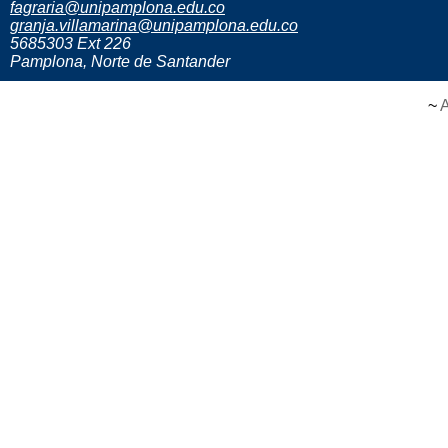
fagraria@unipamplona.edu.co
granja.villamarina@unipamplona.edu.co
5685303 Ext 226
Pamplona, Norte de Santander
~
A