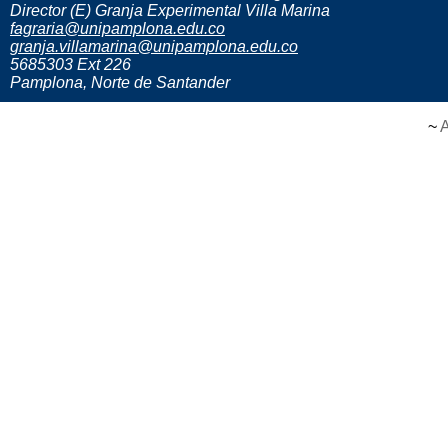
Director (E) Granja Experimental Villa Marina
fagraria@unipamplona.edu.co
granja.villamarina@unipamplona.edu.co
5685303 Ext 226
Pamplona, Norte de Santander
~
A