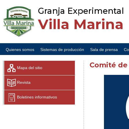
Granja Experimental
Villa Marina
Quienes somos
Sistemas de producción
Sala de prensa
Co
Comité de 
Mapa del sitio
Revista
Boletines informativos