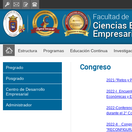
Facultad de
Ciencias
Empresar
Estructura
Programas
Educación Continua
Investiga
Congreso
Pregrado
Posgrado
2021-"Retos y P
Centro de Desarrollo
2022-I Encuent
Empresarial
Económicas y Em
Administrador
2022-Conferenc
durante el 2° 
2022-II Con
“RECONFIGUR