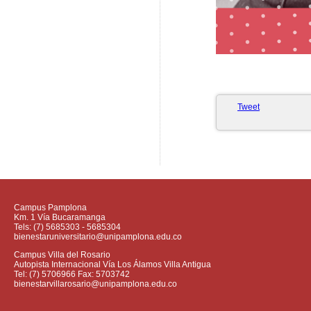
Tweet
Campus Pamplona
Km. 1 Vía Bucaramanga
Tels: (7) 5685303 - 5685304
bienestaruniversitario@unipamplona.edu.co
Campus Villa del Rosario
Autopista Internacional Vía Los Álamos Villa Antigua
Tel: (7) 5706966 Fax: 5703742
bienestarvillarosario@unipamplona.edu.co