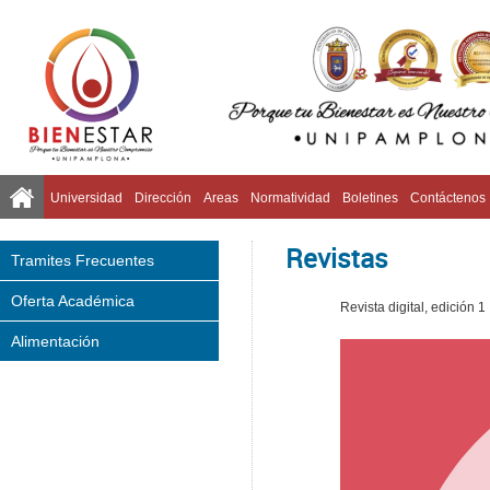
Universidad
Dirección
Areas
Normatividad
Boletines
Contáctenos
Revistas
Tramites Frecuentes
Oferta Académica
Revista digital, edición 
Alimentación