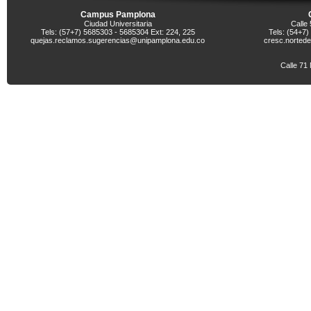
Campus Pamplona
Ciudad Universitaria
Calle 
Tels: (57+7) 5685303 - 5685304 Ext: 224, 225
Tels: (54+7
quejas.reclamos.sugerencias@unipamplona.edu.co
cresc.norted
Calle 71