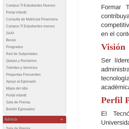
Formar T
Campus TI Estudiantes Nuevos
Portal infantil
contribu
Consulta de Matrícula Financiera
competitiv
Campus TI Estudiantes nuevos
en el cont
SAAI
Becas
Visión
Posgrados
Red de Subportales
Ser líde
Quejas y Reclamos
administ
Trámites y Servicios
Preguntas Frecuentes
tecnologí
Apoyo al Egresado
académica
Mapa del sitio
Portal infantil
Perfil 
Sala de Prensa
Boletin Egresados
El Tecn
Además
Universid
Sala de Prensa