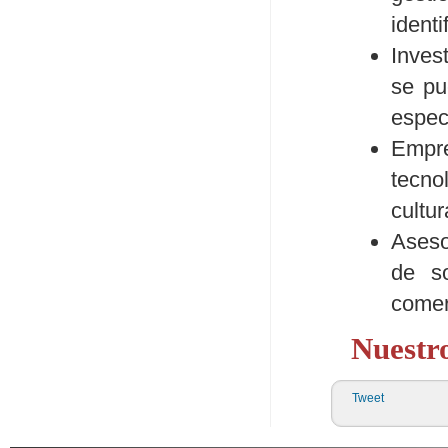
identi
Inves
se pu
espec
Empre
tecno
cultur
Aseso
de so
comerc
Nuestr
Tweet