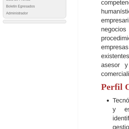
competen
Boletin Egresados
humaníst
Administrador
empresar
negocios
procedim
empresas
existente
asesor y
comercial
Perfil
Tecnó
y es
ident
gesti