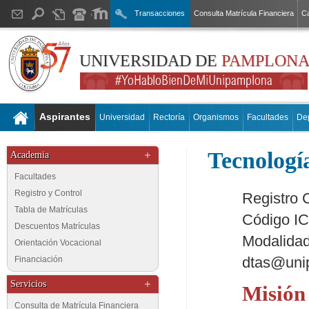
Transacciones
Consulta Matrícula Financiera
Ca
UNIVERSIDAD DE
PAMPLON
Aspirantes
Universidad
Rectoría
Organismos
Facultades
De
Tecnologí
Academia
Facultades
Registro y Control
Registro 
Tabla de Matrículas
Código I
Descuentos Matrículas
Modalidad
Orientación Vocacional
dtas@uni
Financiación
Servicios
Misión
Consulta de Matrícula Financiera