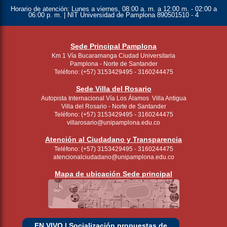
Horario de atención:
Lunes a viernes, 08:00 a. m. a 12:00 m. - 02:00 a
06:00 p. m. | NIT Universidad de Pamplona 890501510 - 4
Sede Principal Pamplona
Km 1 Vía Bucaramanga Ciudad Universitaria
Pamplona - Norte de Santander
Teléfono: (+57) 3153429495 - 3160244475
Sede Villa del Rosario
Autopista Internacional Vía Los Álamos Villa Antigua
Villa del Rosario - Norte de Santander
Teléfono: (+57) 3153429495 - 3160244475
villarosario@unipamplona.edu.co
Atención al Ciudadano y Transparencia
Teléfono: (+57) 3153429495 - 3160244475
atencionalciudadano@unipamplona.edu.co
Mapa de ubicación Sede principal
EN VIVO | Socialización propuestas de