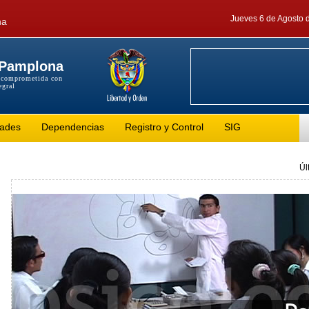
Jueves 6 de Agosto 
na
 Pamplona
 comprometida con
egral
tades
Dependencias
Registro y Control
SIG
Úl