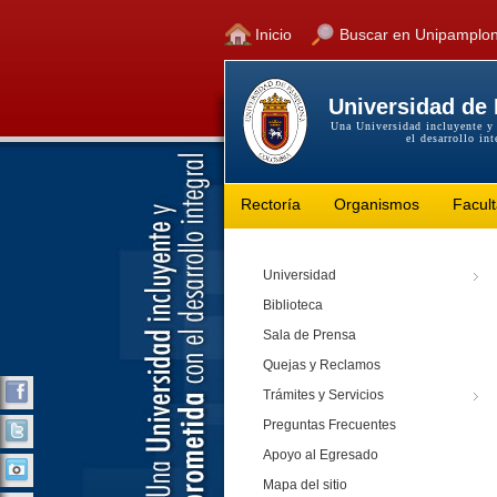
Inicio
Buscar en Unipamplo
Universidad de
Una Universidad incluyente y
el desarrollo int
Rectoría
Organismos
Facul
Universidad
Biblioteca
Sala de Prensa
Quejas y Reclamos
Trámites y Servicios
Preguntas Frecuentes
Apoyo al Egresado
Mapa del sitio