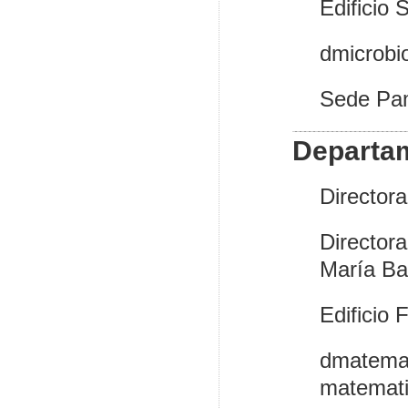
Edificio 
dmicrobi
Sede Pa
Departa
Director
Director
María Ba
Edificio 
dmate
matemati