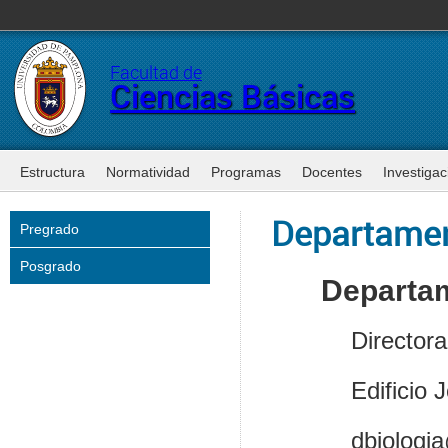
Facultad de
Ciencias Básicas
Estructura
Normatividad
Programas
Docentes
Investigac
Departame
Pregrado
Posgrado
Departam
Director
Edificio 
dbiologi