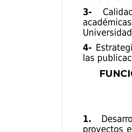
3-
Calid
académicas
Universida
4-
Estrateg
las publica
FUNCI
1.
Desarr
proyectos e