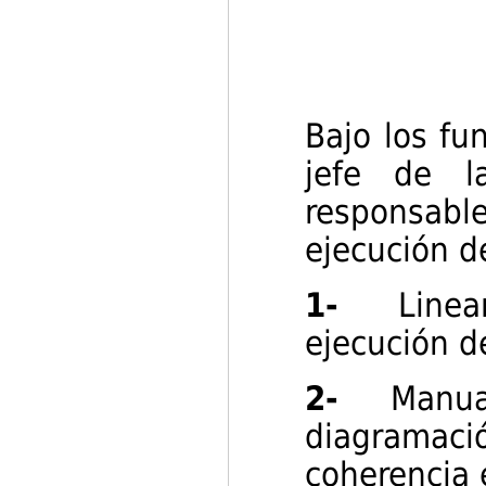
Bajo los fu
jefe de la
responsab
ejecución de
1-
Line
ejecución de
2-
Manu
diagrama
coherencia 