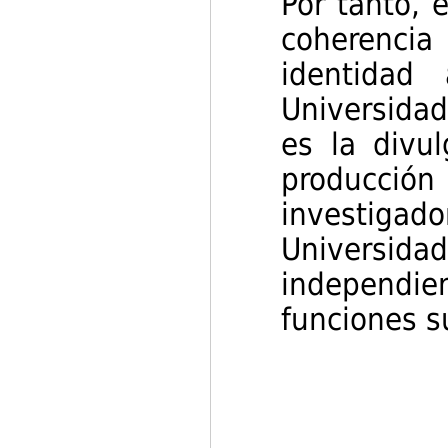
Por tanto, e
coherencia 
identidad
Universida
es la divu
producci
investigad
Universi
independ
funciones s