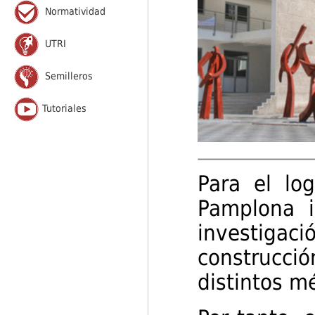
Normatividad
UTRI
Semilleros
Tutoriales
Para el lo
Pamplona i
investigac
construcc
distintos m