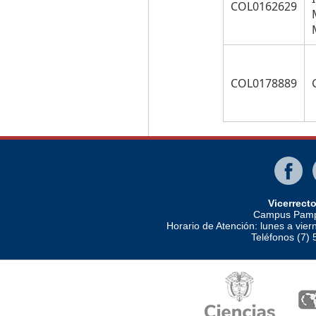
COL0162629
COL0178889
Vicerrect
Campus Pampl
Horario de Atención: lunes a vier
Teléfonos (7)