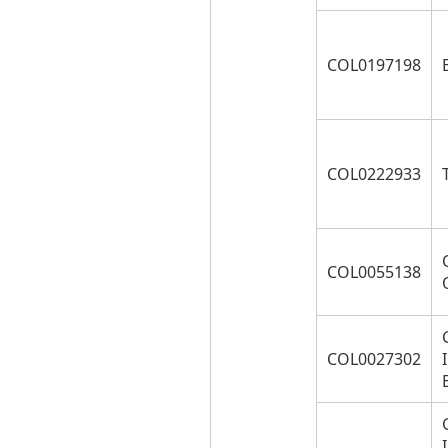
COL0197198
COL0222933
COL0055138
COL0027302