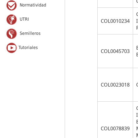
Normatividad
UTRI
COL0010234
Semilleros
Tutoriales
COL0045703
COL0023018
COL0078839