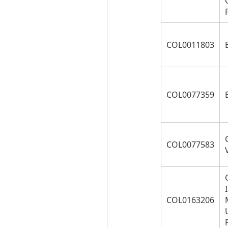
COL0011803
COL0077359
COL0077583
COL0163206