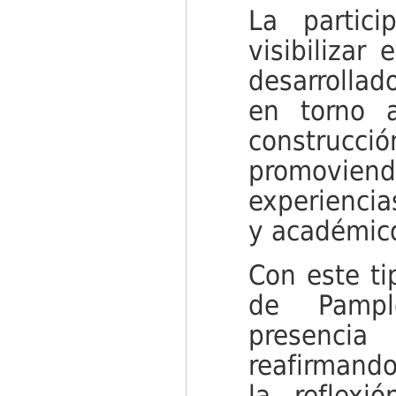
La partic
visibilizar
desarrolla
en torno 
construcci
promovie
experiencia
y académico
Con este ti
de Pampl
presencia
reafirmando
la reflex