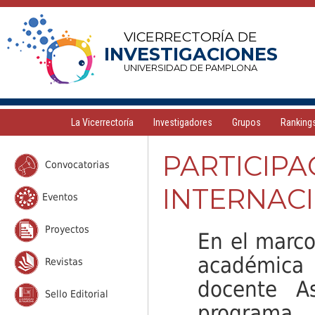
VICERRECTORÍA DE
INVESTIGACIONES
UNIVERSIDAD DE PAMPLONA
La Vicerrectoría
Investigadores
Grupos
Ranking
PARTICIP
Convocatorias
INTERNAC
Eventos
Proyectos
En el marco
académica 
Revistas
docente As
Sello Editorial
programa