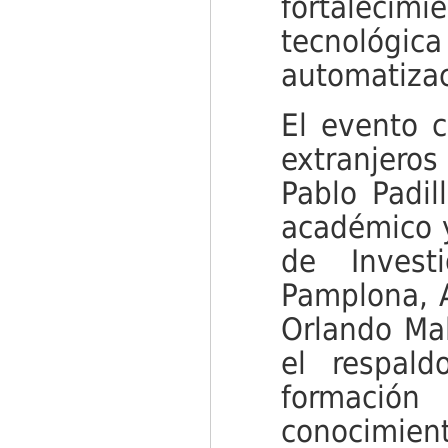
fortaleci
tecnológi
automatiza
El evento c
extranjeros
Pablo Padi
académico y
de Invest
Pamplona, A
Orlando Ma
el respald
formació
conocimiento