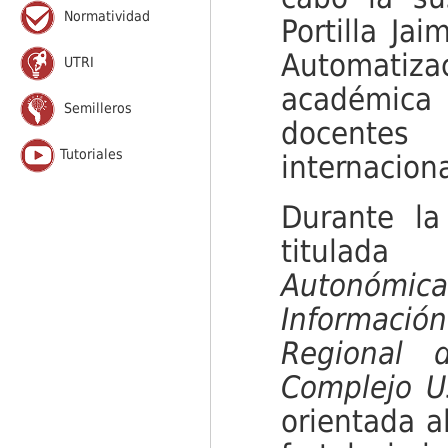
Normatividad
Portilla Ja
Automatiz
UTRI
académica 
Semilleros
docentes 
Tutoriales
internacion
Durante la
titula
Autonómi
Informació
Regional 
Complejo U
orientada a