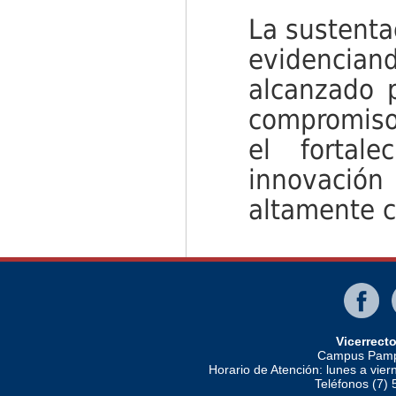
La sustenta
evidenciand
alcanzado 
compromiso
el fortale
innovación
altamente c
Vicerrect
Campus Pampl
Horario de Atención: lunes a vier
Teléfonos (7)