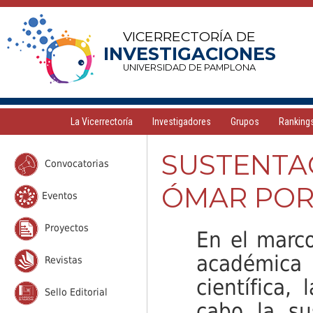
VICERRECTORÍA DE
INVESTIGACIONES
UNIVERSIDAD DE PAMPLONA
La Vicerrectoría
Investigadores
Grupos
Ranking
SUSTENTA
Convocatorias
ÓMAR POR
Eventos
Proyectos
En el marco
académica 
Revistas
científica,
Sello Editorial
cabo la su