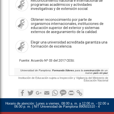
Reconocimiento nacional e internacional de
programas académicos y actividades
investigativas y de extensión social.
Obtener reconocimiento por parte de
organismos internacionales, instituciones de
educación superior del exterior y sistemas
externos de aseguramiento de la calidad.
Elegir una universidad acreditada garantiza una
formación de excelencia.
Fuente: Acuerdo Nº 03 del 2017 CESU.
Universidad de Pamplona:
Formando líderes
para la
construcción
de un
nuevo
país en paz
Institución de Educación sujeta a Inspección y Vigilancia del Ministerio de
Educación Nacional
Facebook
Twitter
Google+
Email
WhatsApp
SMS
Print
Copy Link
Horario de atención:
Lunes a viernes, 08:00 a. m. a 12:00 m. - 02:00 a
06:00 p. m. | NIT Universidad de Pamplona 890501510 - 4