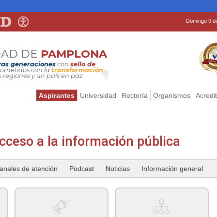
Domingo 9 d
DAD DE
PAMPLONA
as generaciones
con
sello de
metidos con la
transformación
s regiones y un país en paz
Aspirantes
Universidad
Rectoría
Organismos
Acredi
cceso a la información pública
anales de atención
Podcast
Noticias
Información general