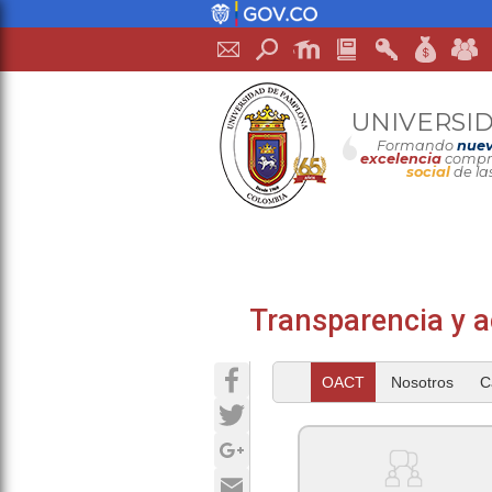
UNIVERSI
Formando
nuev
excelencia
compro
social
de la
Transparencia y a
Facebook
OACT
Nosotros
C
Twitter
Google+
Email