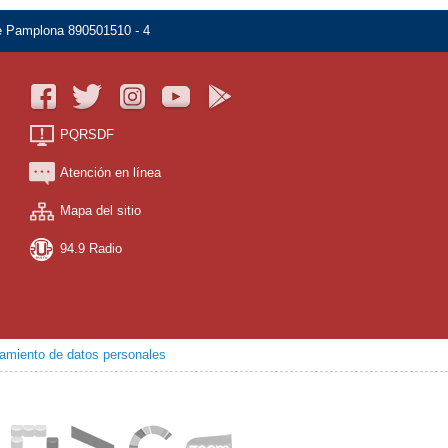
de Pamplona 890501510 - 4
PQRSDF
Atención en línea
Mapa del sitio
94.9 Radio
atamiento de datos personales