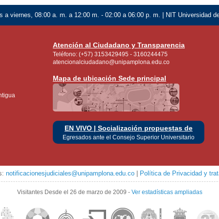
 a viernes, 08:00 a. m. a 12:00 m. - 02:00 a 06:00 p. m. | NIT Universidad 
Atención al Ciudadano y Transparencia
Teléfono: (+57) 3153429495 - 3160244475
atencionalciudadano@unipamplona.edu.co
Mapa de ubicación Sede principal
ntigua
EN VIVO | Socialización propuestas de
Egresados ante el Consejo Superior Universitario
es:
notificacionesjudiciales@unipamplona.edu.co
|
Política de Privacidad y tr
Visitantes
Desde el 26 de marzo de 2009
-
Ver estadísticas ampliadas