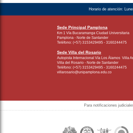
Horario de atención:
Lunes
Sede Principal Pamplona
Km 1 Vía Bucaramanga Ciudad Universitaria
Pamplona - Norte de Santander
Teléfono: (+57) 3153429495 - 3160244475
Sede Villa del Rosario
Autopista Internacional Vía Los Álamos Villa A
Villa del Rosario - Norte de Santander
Teléfono: (+57) 3153429495 - 3160244475
villarosario@unipamplona.edu.co
Para notificaciones judicial