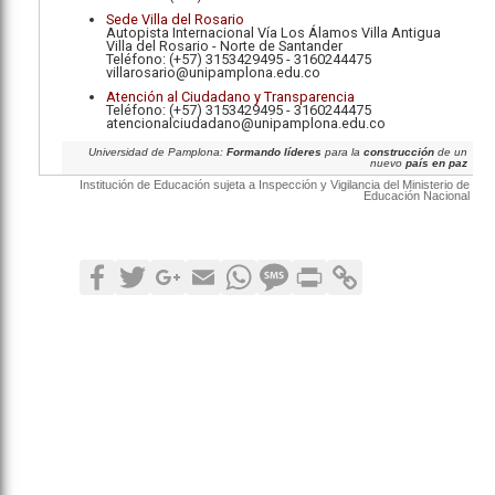
Sede Villa del Rosario
Autopista Internacional Vía Los Álamos Villa Antigua
Villa del Rosario - Norte de Santander
Teléfono: (+57) 3153429495 - 3160244475
villarosario@unipamplona.edu.co
Atención al Ciudadano y Transparencia
Teléfono: (+57) 3153429495 - 3160244475
atencionalciudadano@unipamplona.edu.co
Universidad de Pamplona:
Formando líderes
para la
construcción
de un
nuevo
país en paz
Institución de Educación sujeta a Inspección y Vigilancia del Ministerio de
Educación Nacional
Facebook
Twitter
Google+
Email
WhatsApp
SMS
Print
Copy Link