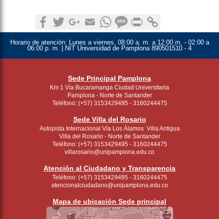
Facebook
Twitter
Google+
Email
WhatsApp
SMS
Print
Copy Link
Horario de atención:
Lunes a viernes, 08:00 a. m. a 12:00 m. - 02:00 a
06:00 p. m. | NIT Universidad de Pamplona 890501510 - 4
Sede Principal Pamplona
Km 1 Vía Bucaramanga Ciudad Universitaria
Pamplona - Norte de Santander
Teléfono: (+57) 3153429495 - 3160244475
Sede Villa del Rosario
Autopista Internacional Vía Los Álamos Villa Antigua
Villa del Rosario - Norte de Santander
Teléfono: (+57) 3153429495 - 3160244475
villarosario@unipamplona.edu.co
Atención al Ciudadano y Transparencia
Teléfono: (+57) 3153429495 - 3160244475
atencionalciudadano@unipamplona.edu.co
Mapa de ubicación Sede principal