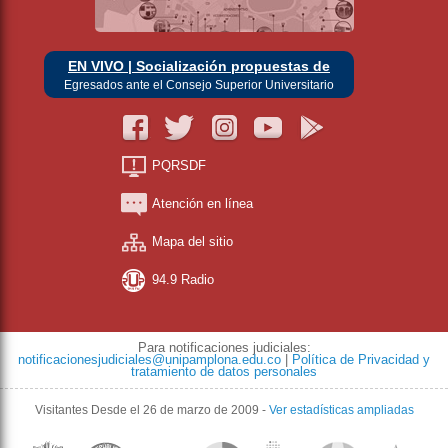
EN VIVO | Socialización propuestas de
Egresados ante el Consejo Superior Universitario
PQRSDF
Atención en línea
Mapa del sitio
94.9 Radio
Para notificaciones judiciales:
notificacionesjudiciales@unipamplona.edu.co
|
Política de Privacidad y
tratamiento de datos personales
Visitantes
Desde el 26 de marzo de 2009
-
Ver estadísticas ampliadas