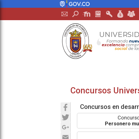
UNIVERSI
Formando
nuev
excelencia
compro
social
de la
Concursos Univer
Facebook
Concursos en desarr
Twitter
Concurso
Personero mun
Google+
Email