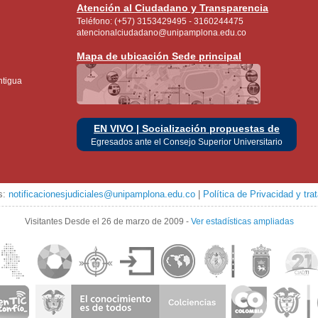
Atención al Ciudadano y Transparencia
Teléfono: (+57) 3153429495 - 3160244475
atencionalciudadano@unipamplona.edu.co
Mapa de ubicación Sede principal
ntigua
EN VIVO | Socialización propuestas de
Egresados ante el Consejo Superior Universitario
es:
notificacionesjudiciales@unipamplona.edu.co
|
Política de Privacidad y tr
Visitantes
Desde el 26 de marzo de 2009
-
Ver estadísticas ampliadas