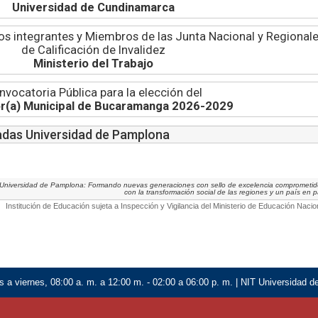
Universidad de Cundinamarca
os integrantes y Miembros de las Junta Nacional y Regional
de Calificación de Invalidez
Ministerio del Trabajo
nvocatoria Pública para la elección del
or(a) Municipal de Bucaramanga 2026-2029
adas Universidad de Pamplona
Universidad de Pamplona: Formando nuevas generaciones con sello de excelencia comprometi
con la transformación social de las regiones y un país en 
Institución de Educación sujeta a Inspección y Vigilancia del Ministerio de Educación Nacio
 a viernes, 08:00 a. m. a 12:00 m. - 02:00 a 06:00 p. m. | NIT Universidad 