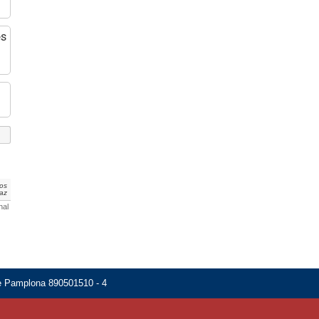
es
dos
paz
nal
de Pamplona 890501510 - 4