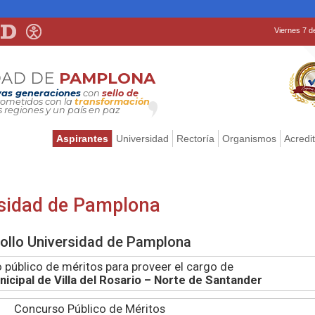
Viernes 7 d
DAD DE
PAMPLONA
as generaciones
con
sello de
metidos con la
transformación
s regiones y un país en paz
Aspirantes
Universidad
Rectoría
Organismos
Acredi
sidad de Pamplona
ollo Universidad de Pamplona
 público de méritos para proveer el cargo de
icipal de Villa del Rosario – Norte de Santander
Concurso Público de Méritos