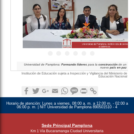
Universidad de Pamplona:
Formando líderes
para la
construcción
de un
nuevo
país en paz
Institución de Educación sujeta a Inspección y Vigilancia del Ministerio de
Educación Nacional
Facebook
Twitter
Google+
Email
WhatsApp
SMS
Print
Copy Link
Horario de atención:
Lunes a viernes, 08:00 a. m. a 12:00 m. - 02:00 a
06:00 p. m. | NIT Universidad de Pamplona 890501510 - 4
Sede Principal Pamplona
Km 1 Vía Bucaramanga Ciudad Universitaria