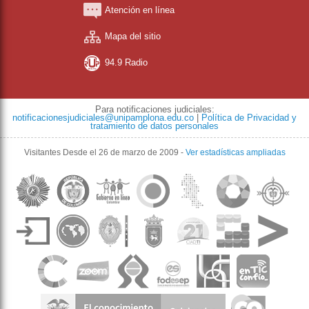
Atención en línea
Mapa del sitio
94.9 Radio
Para notificaciones judiciales:
notificacionesjudiciales@unipamplona.edu.co
|
Política de Privacidad y
tratamiento de datos personales
Visitantes
Desde el 26 de marzo de 2009
-
Ver estadísticas ampliadas