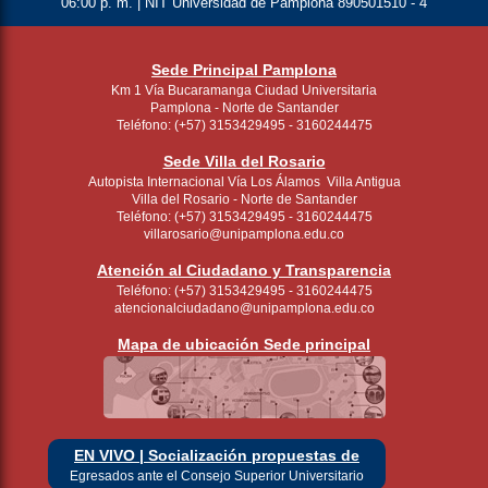
06:00 p. m. | NIT Universidad de Pamplona 890501510 - 4
Sede Principal Pamplona
Km 1 Vía Bucaramanga Ciudad Universitaria
Pamplona - Norte de Santander
Teléfono: (+57) 3153429495 - 3160244475
Sede Villa del Rosario
Autopista Internacional Vía Los Álamos Villa Antigua
Villa del Rosario - Norte de Santander
Teléfono: (+57) 3153429495 - 3160244475
villarosario@unipamplona.edu.co
Atención al Ciudadano y Transparencia
Teléfono: (+57) 3153429495 - 3160244475
atencionalciudadano@unipamplona.edu.co
Mapa de ubicación Sede principal
EN VIVO | Socialización propuestas de
Egresados ante el Consejo Superior Universitario