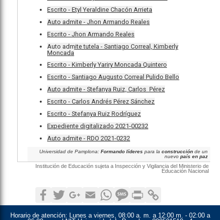
Escrito - Etyl Yeraldine Chacón Arrieta
Auto admite - Jhon Armando Reales
Escrito - Jhon Armando Reales
Auto admite tutela - Santiago Correal, Kimberly
Moncada
Escrito - Kimberly Yariry Moncada Quintero
Escrito - Santiago Augusto Correal Pulido Bello
Auto admite - Stefanya Ruiz, Carlos Pérez
Escrito - Carlos Andrés Pérez Sánchez
Escrito - Stefanya Ruiz Rodríguez
Expediente digitalizado 2021-00232
Auto admite - RDO 2021-0232
Universidad de Pamplona:
Formando líderes
para la
construcción
de un
nuevo
país en paz
Institución de Educación sujeta a Inspección y Vigilancia del Ministerio de
Educación Nacional
Facebook
Twitter
Google+
Email
WhatsApp
SMS
Print
Copy Link
Horario de atención:
Lunes a viernes, 08:00 a. m. a 12:00 m. - 02:00 a