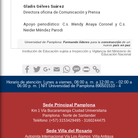
Gladis Gélves Suárez
Directora oficina de Comunicación y Prensa
Apoyo periodístico:
C.s. Wendy Anaya Coronel y C.s.
Neider Méndez Parodi
Universidad de Pamplona:
Formando líderes
para la
construcción
de un
nuevo
país en paz
Institución de Educación sujeta a Inspección y Vigilancia del Ministerio de
Educación Nacional
Facebook
Twitter
Google+
Email
WhatsApp
SMS
Print
Copy Link
Horario de atención:
Lunes a viernes, 08:00 a. m. a 12:00 m. - 02:00 a
06:00 p. m. | NIT Universidad de Pamplona 890501510 - 4
Sede Principal Pamplona
Km 1 Vía Bucaramanga Ciudad Universitaria
Pamplona - Norte de Santander
Teléfono: (+57) 3153429495 - 3160244475
Sede Villa del Rosario
Autopista Internacional Vía Los Álamos Villa Antigua