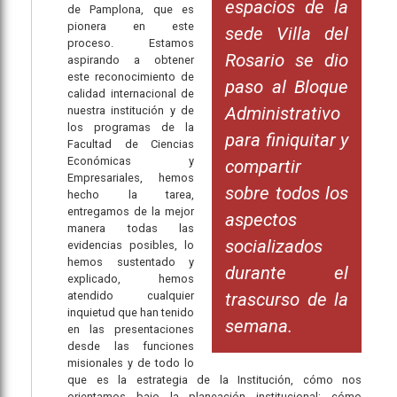
espacios de la
de Pamplona, que es
pionera en este
sede Villa del
proceso. Estamos
Rosario se dio
aspirando a obtener
este reconocimiento de
paso al Bloque
calidad internacional de
Administrativo
nuestra institución y de
los programas de la
para finiquitar y
Facultad de Ciencias
Económicas y
compartir
Empresariales, hemos
sobre todos los
hecho la tarea,
entregamos de la mejor
aspectos
manera todas las
socializados
evidencias posibles, lo
hemos sustentado y
durante el
explicado, hemos
atendido cualquier
trascurso de la
inquietud que han tenido
semana.
en las presentaciones
desde las funciones
misionales y de todo lo
que es la estrategia de la Institución, cómo nos
orientamos bajo la planeación institucional; cómo