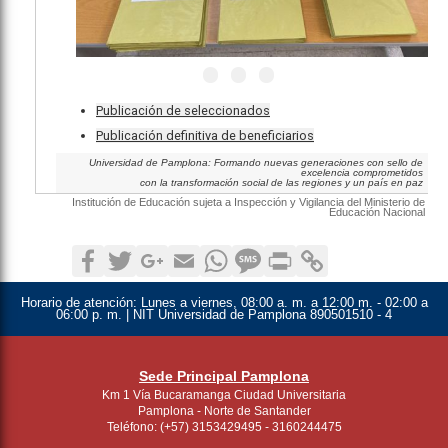
Publicación de seleccionados
Publicación definitiva de beneficiarios
Universidad de Pamplona: Formando nuevas generaciones con sello de
excelencia comprometidos
con la transformación social de las regiones y un país en paz
Institución de Educación sujeta a Inspección y Vigilancia del Ministerio de
Educación Nacional
Facebook
Twitter
Google+
Email
WhatsApp
SMS
Print
Copy Link
Horario de atención:
Lunes a viernes, 08:00 a. m. a 12:00 m. - 02:00 a
06:00 p. m. | NIT Universidad de Pamplona 890501510 - 4
Sede Principal Pamplona
Km 1 Vía Bucaramanga Ciudad Universitaria
Pamplona - Norte de Santander
Teléfono: (+57) 3153429495 - 3160244475