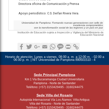
Directora oficina de Comunicación y Prensa
Apoyo periodístico: C.S. Deifan Rivera Vera.
Universidad de Pamplona: Formando nuevas generaciones con sello de
excelencia comprometidos
con la transformación social de las regiones y un país en paz
Institución de Educación sujeta a Inspección y Vigilancia del Ministerio de
Educación Nacional
Facebook
Twitter
Google+
Email
WhatsApp
SMS
Print
Copy Link
Horario de atención:
Lunes a viernes, 08:00 a. m. a 12:00 m. - 02:00 a
06:00 p. m. | NIT Universidad de Pamplona 890501510 - 4
Sede Principal Pamplona
Km 1 Vía Bucaramanga Ciudad Universitaria
Pamplona - Norte de Santander
Teléfono: (+57) 3153429495 - 3160244475
Sede Villa del Rosario
Autopista Internacional Vía Los Álamos Villa Antigua
Villa del Rosario - Norte de Santander
Teléfono: (+57) 3153429495 - 3160244475