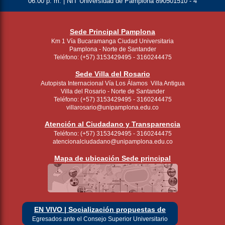
06:00 p. m. | NIT Universidad de Pamplona 890501510 - 4
Sede Principal Pamplona
Km 1 Vía Bucaramanga Ciudad Universitaria
Pamplona - Norte de Santander
Teléfono: (+57) 3153429495 - 3160244475
Sede Villa del Rosario
Autopista Internacional Vía Los Álamos Villa Antigua
Villa del Rosario - Norte de Santander
Teléfono: (+57) 3153429495 - 3160244475
villarosario@unipamplona.edu.co
Atención al Ciudadano y Transparencia
Teléfono: (+57) 3153429495 - 3160244475
atencionalciudadano@unipamplona.edu.co
Mapa de ubicación Sede principal
EN VIVO | Socialización propuestas de
Egresados ante el Consejo Superior Universitario