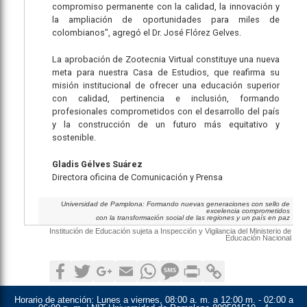
compromiso permanente con la calidad, la innovación y
la ampliación de oportunidades para miles de
colombianos", agregó el Dr. José Flórez Gelves.
La aprobación de Zootecnia Virtual constituye una nueva
meta para nuestra Casa de Estudios, que reafirma su
misión institucional de ofrecer una educación superior
con calidad, pertinencia e inclusión, formando
profesionales comprometidos con el desarrollo del país
y la construcción de un futuro más equitativo y
sostenible.
Gladis Gélves Suárez
Directora oficina de Comunicación y Prensa
Universidad de Pamplona: Formando nuevas generaciones con sello de
excelencia comprometidos
con la transformación social de las regiones y un país en paz
Institución de Educación sujeta a Inspección y Vigilancia del Ministerio de
Educación Nacional
Facebook
Twitter
Google+
Email
WhatsApp
SMS
Print
Copy Link
Horario de atención:
Lunes a viernes, 08:00 a. m. a 12:00 m. - 02:00 a